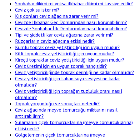
Sonbahar dikimi mi yoksa ilkbahar dikimi mi tavsiye edilir?
Ceviz çok su ister mi?
Kış donları ceviz ağacına zarar verir mi?
Cevizde İlkbahar Geç Donlarından nasıl korunabilirim?
Cevizde Sonbahar İlk Donlarından nasıl korunabilirim?
Tipi ve şiddetli kar ceviz ağacına zarar verir mi?
Rüzgarların ceviz ağacına etkisi nedir?
Kumlu toprak ceviz yetiştiriciliği için uygun mudur?
Killi toprak ceviz yetiştiriciliği için uygun mudur?
Kireçli topraklar ceviz yetiştiriciliği için uygun mudur?
Ceviz üretimi için en uygun toprak hangisidir?
Ceviz yetiştiriciliğinde toprak derinliği ne kadar olmalıdır?
Ceviz yetiştiriciliği için taban suyu seviyesi ne kadar
olmalıdır?
Ceviz yetiştiriciliği için toprağın tuzluluk oranı nasıl
olmalıdır?
Toprak yorgunluğu ve sonuçları nelerdir?
Ceviz ağacında meyve tomurcuğu miktarını nasıl
arttırabilirim?
Sulamanın çiçek tomurcuklarına (meyve tomurcuklarına)
etkisi nedir?
Gölgelemenin çiçek tomurcuklarına (meyve