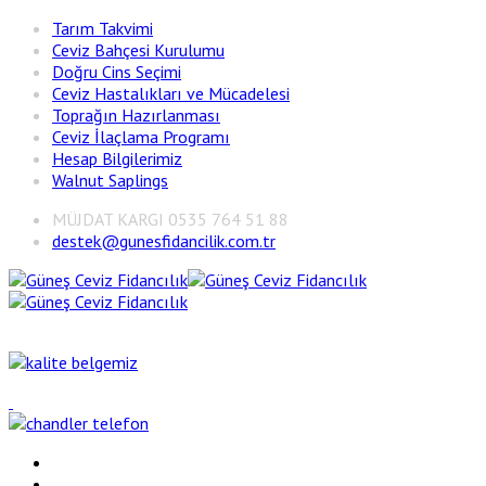
Tarım Takvimi
Ceviz Bahçesi Kurulumu
Doğru Cins Seçimi
Ceviz Hastalıkları ve Mücadelesi
Toprağın Hazırlanması
Ceviz İlaçlama Programı
Hesap Bilgilerimiz
Walnut Saplings
MÜJDAT KARGI 0535 764 51 88
destek@gunesfidancilik.com.tr