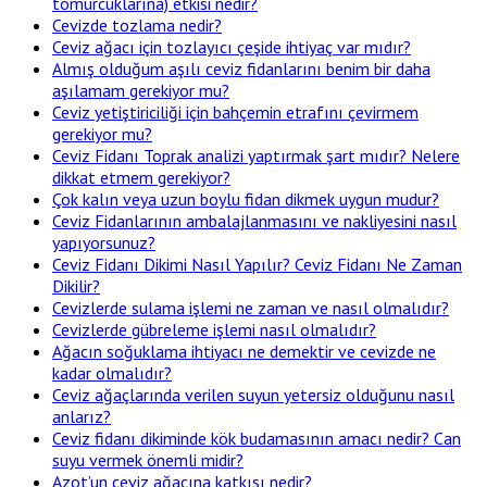
tomurcuklarına) etkisi nedir?
Cevizde tozlama nedir?
Ceviz ağacı için tozlayıcı çeşide ihtiyaç var mıdır?
Almış olduğum aşılı ceviz fidanlarını benim bir daha
aşılamam gerekiyor mu?
Ceviz yetiştiriciliği için bahçemin etrafını çevirmem
gerekiyor mu?
Ceviz Fidanı Toprak analizi yaptırmak şart mıdır? Nelere
dikkat etmem gerekiyor?
Çok kalın veya uzun boylu fidan dikmek uygun mudur?
Ceviz Fidanlarının ambalajlanmasını ve nakliyesini nasıl
yapıyorsunuz?
Ceviz Fidanı Dikimi Nasıl Yapılır? Ceviz Fidanı Ne Zaman
Dikilir?
Cevizlerde sulama işlemi ne zaman ve nasıl olmalıdır?
Cevizlerde gübreleme işlemi nasıl olmalıdır?
Ağacın soğuklama ihtiyacı ne demektir ve cevizde ne
kadar olmalıdır?
Ceviz ağaçlarında verilen suyun yetersiz olduğunu nasıl
anlarız?
Ceviz fidanı dikiminde kök budamasının amacı nedir? Can
suyu vermek önemli midir?
Azot’un ceviz ağacına katkısı nedir?