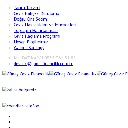
Tarım Takvimi
Ceviz Bahçesi Kurulumu
Doğru Cins Seçimi
Ceviz Hastalıkları ve Mücadelesi
Toprağın Hazırlanması
Ceviz İlaçlama Programı
Hesap Bilgilerimiz
Walnut Saplings
MÜJDAT KARGI 0535 764 51 88
destek@gunesfidancilik.com.tr