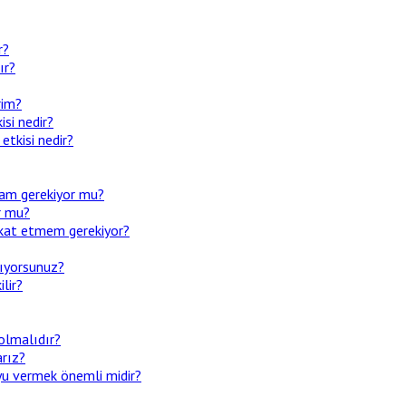
r?
ır?
rim?
si nedir?
tkisi nedir?
mam gerekiyor mu?
or mu?
ikkat etmem gerekiyor?
pıyorsunuz?
lir?
olmalıdır?
arız?
yu vermek önemli midir?