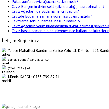
Potasyum’un ceviz ağacına katkısı nedir?
Ceviz Bahçemin dikim şekli (dikim aralığı) nasıl olmalıdır?
Ceviz Ağaçlarında Budama ne için yapılır?
Cevizde Budama zamana göre nasıl yapılmalıdır?
Cevizlerde şekil budaması nasıl olmalıdır?
Ceviz Ağacının Verim budamasında dikkat edilmesi gerekenle
Ceviz hasat zamanının belirlenmesinde kullanılan kriterler n
İletişim Bilgilerimiz
Yenice Mahallesi Bandırma Yenice Yolu 13. KM No : 191 Bandı
destek@gunesfidancilik.com.tr
(0266) 718 49 68
Mümin KARGI : 0535 799 87 71