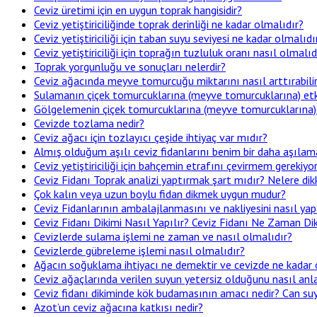
Ceviz üretimi için en uygun toprak hangisidir?
Ceviz yetiştiriciliğinde toprak derinliği ne kadar olmalıdır?
Ceviz yetiştiriciliği için taban suyu seviyesi ne kadar olmalıdı
Ceviz yetiştiriciliği için toprağın tuzluluk oranı nasıl olmalıd
Toprak yorgunluğu ve sonuçları nelerdir?
Ceviz ağacında meyve tomurcuğu miktarını nasıl arttırabili
Sulamanın çiçek tomurcuklarına (meyve tomurcuklarına) etki
Gölgelemenin çiçek tomurcuklarına (meyve tomurcuklarına) e
Cevizde tozlama nedir?
Ceviz ağacı için tozlayıcı çeşide ihtiyaç var mıdır?
Almış olduğum aşılı ceviz fidanlarını benim bir daha aşıla
Ceviz yetiştiriciliği için bahçemin etrafını çevirmem gerekiy
Ceviz Fidanı Toprak analizi yaptırmak şart mıdır? Nelere d
Çok kalın veya uzun boylu fidan dikmek uygun mudur?
Ceviz Fidanlarının ambalajlanmasını ve nakliyesini nasıl ya
Ceviz Fidanı Dikimi Nasıl Yapılır? Ceviz Fidanı Ne Zaman Diki
Cevizlerde sulama işlemi ne zaman ve nasıl olmalıdır?
Cevizlerde gübreleme işlemi nasıl olmalıdır?
Ağacın soğuklama ihtiyacı ne demektir ve cevizde ne kadar 
Ceviz ağaçlarında verilen suyun yetersiz olduğunu nasıl anl
Ceviz fidanı dikiminde kök budamasının amacı nedir? Can su
Azot’un ceviz ağacına katkısı nedir?