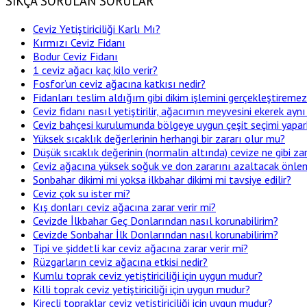
SIKÇA SORULAN SORULAR
Ceviz Yetiştiriciliği Karlı Mı?
Kırmızı Ceviz Fidanı
Bodur Ceviz Fidanı
1 ceviz ağacı kaç kilo verir?
Fosfor’un ceviz ağacına katkısı nedir?
Fidanları teslim aldığım gibi dikim işlemini gerçekleştirem
Ceviz fidanı nasıl yetiştirilir, ağacımın meyvesini ekerek aynı
Ceviz bahçesi kurulumunda bölgeye uygun çeşit seçimi yapar
Yüksek sıcaklık değerlerinin herhangi bir zararı olur mu?
Düşük sıcaklık değerinin (normalin altında) cevize ne gibi zar
Ceviz ağacına yüksek soğuk ve don zararını azaltacak önleml
Sonbahar dikimi mi yoksa ilkbahar dikimi mi tavsiye edilir?
Ceviz çok su ister mi?
Kış donları ceviz ağacına zarar verir mi?
Cevizde İlkbahar Geç Donlarından nasıl korunabilirim?
Cevizde Sonbahar İlk Donlarından nasıl korunabilirim?
Tipi ve şiddetli kar ceviz ağacına zarar verir mi?
Rüzgarların ceviz ağacına etkisi nedir?
Kumlu toprak ceviz yetiştiriciliği için uygun mudur?
Killi toprak ceviz yetiştiriciliği için uygun mudur?
Kireçli topraklar ceviz yetiştiriciliği için uygun mudur?