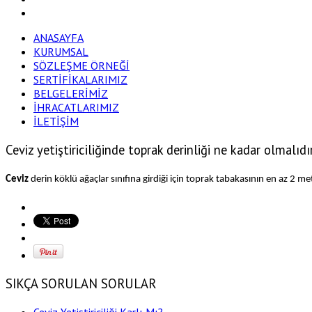
ANASAYFA
KURUMSAL
SÖZLEŞME ÖRNEĞİ
SERTİFİKALARIMIZ
BELGELERİMİZ
İHRACATLARIMIZ
İLETİŞİM
Ceviz yetiştiriciliğinde toprak derinliği ne kadar olmalıdı
Ceviz
derin köklü ağaçlar sınıfına girdiği için toprak tabakasının en az 2 met
SIKÇA SORULAN SORULAR
Ceviz Yetiştiriciliği Karlı Mı?