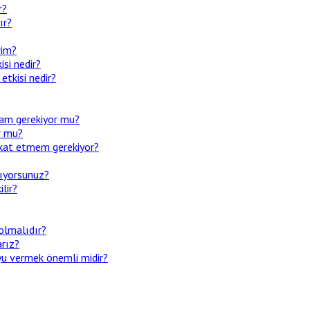
r?
ır?
rim?
si nedir?
tkisi nedir?
mam gerekiyor mu?
or mu?
ikkat etmem gerekiyor?
pıyorsunuz?
lir?
olmalıdır?
arız?
yu vermek önemli midir?