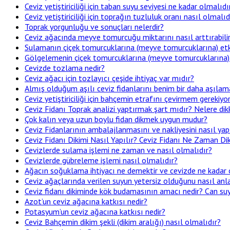
Ceviz yetiştiriciliği için taban suyu seviyesi ne kadar olmalıdı
Ceviz yetiştiriciliği için toprağın tuzluluk oranı nasıl olmalıd
Toprak yorgunluğu ve sonuçları nelerdir?
Ceviz ağacında meyve tomurcuğu miktarını nasıl arttırabili
Sulamanın çiçek tomurcuklarına (meyve tomurcuklarına) etki
Gölgelemenin çiçek tomurcuklarına (meyve tomurcuklarına) e
Cevizde tozlama nedir?
Ceviz ağacı için tozlayıcı çeşide ihtiyaç var mıdır?
Almış olduğum aşılı ceviz fidanlarını benim bir daha aşıla
Ceviz yetiştiriciliği için bahçemin etrafını çevirmem gerekiy
Ceviz Fidanı Toprak analizi yaptırmak şart mıdır? Nelere d
Çok kalın veya uzun boylu fidan dikmek uygun mudur?
Ceviz Fidanlarının ambalajlanmasını ve nakliyesini nasıl ya
Ceviz Fidanı Dikimi Nasıl Yapılır? Ceviz Fidanı Ne Zaman Diki
Cevizlerde sulama işlemi ne zaman ve nasıl olmalıdır?
Cevizlerde gübreleme işlemi nasıl olmalıdır?
Ağacın soğuklama ihtiyacı ne demektir ve cevizde ne kadar 
Ceviz ağaçlarında verilen suyun yetersiz olduğunu nasıl anl
Ceviz fidanı dikiminde kök budamasının amacı nedir? Can su
Azot’un ceviz ağacına katkısı nedir?
Potasyum’un ceviz ağacına katkısı nedir?
Ceviz Bahçemin dikim şekli (dikim aralığı) nasıl olmalıdır?