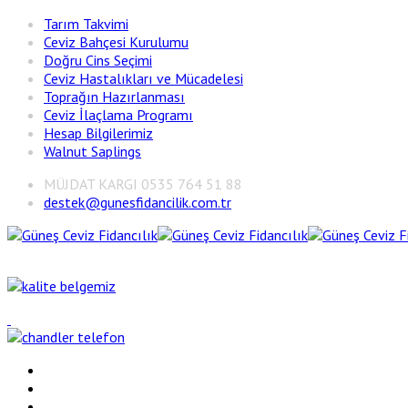
Tarım Takvimi
Ceviz Bahçesi Kurulumu
Doğru Cins Seçimi
Ceviz Hastalıkları ve Mücadelesi
Toprağın Hazırlanması
Ceviz İlaçlama Programı
Hesap Bilgilerimiz
Walnut Saplings
MÜJDAT KARGI 0535 764 51 88
destek@gunesfidancilik.com.tr