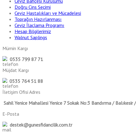
Ceviz Bahçesi Kurulumu
Doğru Cins Seçimi
Ceviz Hastalıkları ve Mücadelesi
Toprağın Hazırlanması
Ceviz İlaçlama Programı
Hesap Bilgilerimiz
Walnut Saplings
Mümin Kargı
0535 799 87 71
Müjdat Kargı
0535 764 51 88
İletişim Ofisi Adres
Sahil Yenice Mahallesi Yenice 7 Sokak No:3 Bandırma / Balıkesir
E-Posta
destek@gunesfidancilik.com.tr