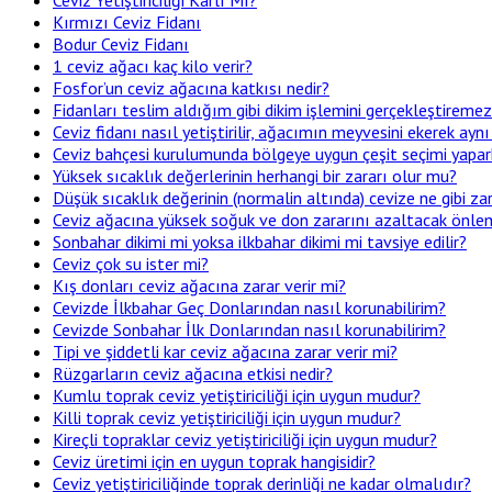
Kırmızı Ceviz Fidanı
Bodur Ceviz Fidanı
1 ceviz ağacı kaç kilo verir?
Fosfor’un ceviz ağacına katkısı nedir?
Fidanları teslim aldığım gibi dikim işlemini gerçekleştirem
Ceviz fidanı nasıl yetiştirilir, ağacımın meyvesini ekerek aynı
Ceviz bahçesi kurulumunda bölgeye uygun çeşit seçimi yapar
Yüksek sıcaklık değerlerinin herhangi bir zararı olur mu?
Düşük sıcaklık değerinin (normalin altında) cevize ne gibi zar
Ceviz ağacına yüksek soğuk ve don zararını azaltacak önleml
Sonbahar dikimi mi yoksa ilkbahar dikimi mi tavsiye edilir?
Ceviz çok su ister mi?
Kış donları ceviz ağacına zarar verir mi?
Cevizde İlkbahar Geç Donlarından nasıl korunabilirim?
Cevizde Sonbahar İlk Donlarından nasıl korunabilirim?
Tipi ve şiddetli kar ceviz ağacına zarar verir mi?
Rüzgarların ceviz ağacına etkisi nedir?
Kumlu toprak ceviz yetiştiriciliği için uygun mudur?
Killi toprak ceviz yetiştiriciliği için uygun mudur?
Kireçli topraklar ceviz yetiştiriciliği için uygun mudur?
Ceviz üretimi için en uygun toprak hangisidir?
Ceviz yetiştiriciliğinde toprak derinliği ne kadar olmalıdır?